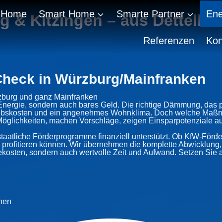
Home
Smart Home
Smarte Partner
Ene
 & Kitzingen – aus Dettelbac
Referenzen
Kon
Check in Würzburg/Mainfranken
rzburg und ganz Mainfranken
ur Energie, sondern auch bares Geld. Die richtige Dämmung, das
riebskosten und ein angenehmes Wohnklima. Doch welche Maßna
öglichkeiten, machen Vorschläge, zeigen Einsparpotenziale auf
atliche Förderprogramme finanziell unterstützt. Ob KfW-Förde
 profitieren können. Wir übernehmen die komplette Abwicklung,
ekosten, sondern auch wertvolle Zeit und Aufwand. Setzen Sie a
nnen