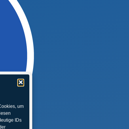
 Cookies, um
iesen
deutige IDs
der