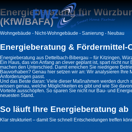
Energieberatung für Würzburg
(KfW/BAFA)
Wohngebäude - Nicht-Wohngebäude - Sanierung - Neubau
Energieberatung & Fördermittel-
Energieberatung aus Dettelbach-Bibergau – für Kitzingen, Wü
Ein Haus, das von Anfang an clever geplant ist, spart nicht n
machen den Unterschied. Damit erreichen Sie niedrigere Bet
Bauvorhaben? Genau hier setzen wir an: Wir analysieren Ihre M
Anforderungen passt.
Und das Beste daran: Viele dieser Maßnahmen werden durch sta
wissen genau, welche Möglichkeiten es gibt und wie Sie davon
Vorteile ausschöpfen. So sparen Sie nicht nur Bau- und Energi
neuesten Stand.
So läuft Ihre Energieberatung ab
Klar strukturiert – damit Sie schnell Entscheidungen treffen kö