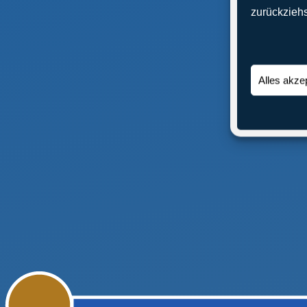
zurückzieh
Alles akze