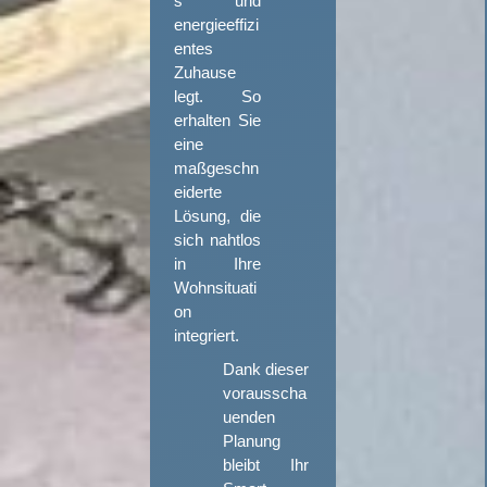
s und
energieeffizi
entes
Zuhause
legt. So
erhalten Sie
eine
maßgeschn
eiderte
Lösung, die
sich nahtlos
in Ihre
Wohnsituati
on
integriert.
Dank dieser
vorausscha
uenden
Planung
bleibt Ihr